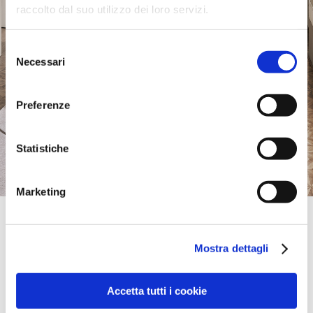
raccolto dal suo utilizzo dei loro servizi.
Selezione
Necessari
del
consenso
Preferenze
Statistiche
Marketing
Official Retailer
Arredamenti Costantini | Sant'Omero
Mostra dettagli
VIA ALLA RUENIA, 1,
64027, SANT'OMERO, TE, Italy
+39 0861887789
info@arredamenticostantini.com
Accetta tutti i cookie
Saturday:
09:00 AM - 12:30 PM, 03:30 PM - 07:30 PM