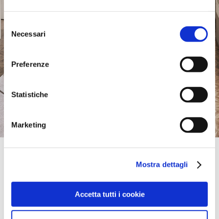
Selezione
Necessari
del
consenso
Preferenze
Statistiche
Marketing
Official Retailer
Pistone Rosalia Mobili | Carini
Mostra dettagli
CORSO ITALIA, 81,
90044, CARINI, PA, Italy
Thursday:
09:00 AM - 01:00 PM, 04:00 PM - 07:30 PM
Accetta tutti i cookie
take me here