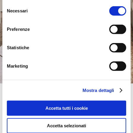
Selezione
Necessari
del
consenso
Preferenze
Statistiche
Marketing
Mostra dettagli
Official Retailer
Muscaridola Arredamenti | Matera
VIA NAZIONALE, 176,
Accetta tutti i cookie
75100, MATERA, MT, Italy
+39 0835383384
muscaridolarreda@libero.it
Accetta selezionati
take me here