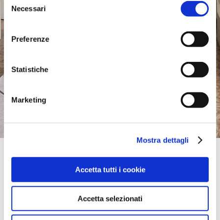
Necessari
del
consenso
Preferenze
Statistiche
Marketing
Mostra dettagli
Official Retailer
O.P. Arreda Srl | Massa
Accetta tutti i cookie
VIA PALESTRO, 46/A,
54100, MASSA, MS, Italy
take me here
Accetta selezionati