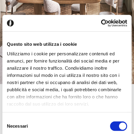
Questo sito web utilizza i cookie
Utilizziamo i cookie per personalizzare contenuti ed
annunci, per fornire funzionalità dei social media e per
analizzare il nostro traffico. Condividiamo inoltre
informazioni sul modo in cui utilizza il nostro sito con i
nostri partner che si occupano di analisi dei dati web,
pubblicità e social media, i quali potrebbero combinarle
Official Retailer
con altre informazioni che ha fornito loro o che hanno
Rassegna Contemporanei D'Arredo & C S.A.S
raccolto dal suo utilizzo dei loro servizi.
| San Vittore Olona
Corso Sempione, 99 - angolo Via Europa,
20028, San Vittore Olona, MI, Italy
Selezione
0331 518366
Necessari
del
info@diottirassegna.it