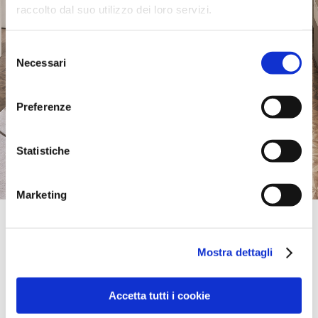
raccolto dal suo utilizzo dei loro servizi.
Selezione
Necessari
del
consenso
Preferenze
Statistiche
Marketing
Official Retailer
Mak Mobili | Firenze
Mostra dettagli
VIA BONAINI, 1,
50134, FIRENZE, FI, Italy
+39 055476404
info@makmobili.it
Accetta tutti i cookie
Friday:
09:00 AM - 01:00 PM, 03:30 PM - 07:30 PM