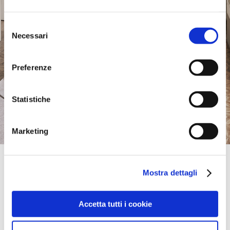
Selezione
Necessari
del
consenso
Preferenze
Statistiche
Marketing
Official Retailer
D'Oria Arredi Srl | Alberobello
Mostra dettagli
VIA D. MOREA 29,
70011, ALBEROBELLO, BA, Italy
Sunday:
Closed
Accetta tutti i cookie
take me here