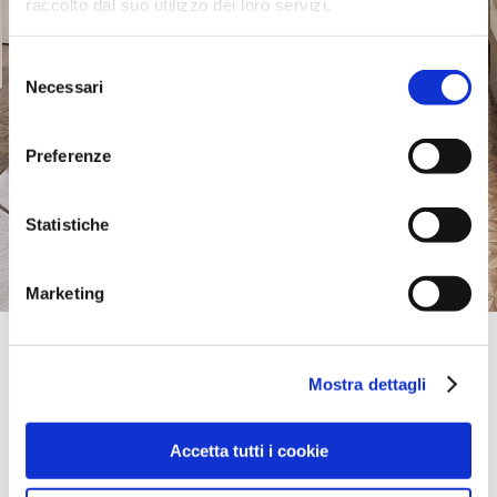
raccolto dal suo utilizzo dei loro servizi.
Selezione
Necessari
del
consenso
Preferenze
Statistiche
Marketing
Official Retailer
Casey Furniture Cork | Cork Co. Cork
Mostra dettagli
65/67 OLIVER PLUNKETT STREET,
T12 N8W6, CORK CO. CORK, Ireland
+35-321-427-0393
Accetta tutti i cookie
Friday:
09:30 AM - 05:30 PM
take me here