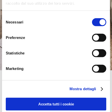
raccolto dal suo utilizzo dei loro servizi.
Selezione
Necessari
del
consenso
Preferenze
Statistiche
Marketing
Official Retailer
Wohnwelt Rheinfelden | Rheinfelden
Mostra dettagli
GROSSFELDSTR.17,
79618, RHEINFELDEN, Baden-Wuerttemberg, Germany
0049762372300
info@wohnwelt-rheinfelden.de
Accetta tutti i cookie
Friday:
09:00 AM - 06:30 PM