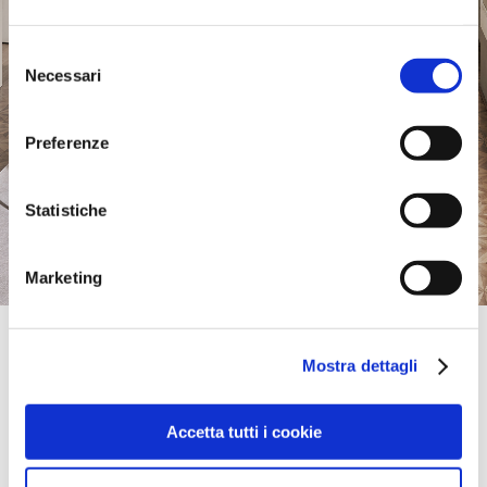
Selezione
Necessari
del
consenso
Preferenze
Statistiche
Marketing
Official Retailer
Riega Georg Riegel | Augsburg
Mostra dettagli
BUERGERMEISTER-WEGELE-STRASSE 21,
86167, AUGSBURG, Bayern, Germany
Sunday:
Closed
Accetta tutti i cookie
take me here