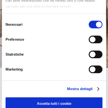
con altre informazioni che ha fornito loro o che hanno
raccolto dal suo utilizzo dei loro servizi.
Selezione
Necessari
del
consenso
Preferenze
Statistiche
Marketing
Monobrand Store
Calligaris Store Toulouse | Portet Sur
Garonne
Mostra dettagli
46 ROUTE D'ESPAGNE,
31120, PORTET SUR GARONNE, GARONNE (HAUTE-), France
0033562200211
Accetta tutti i cookie
contact@meublesnotan.fr