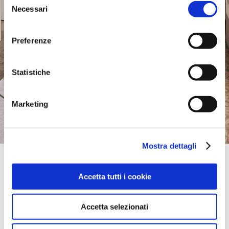
Necessari
del
consenso
Preferenze
Statistiche
Marketing
Mostra dettagli
Official Retailer
Art Interijeri-Kuhinje 2000 D.O.O. | Split
Accetta tutti i cookie
LOVRETSKA 10,
21000, SPLIT, Croatia
take me here
Accetta selezionati