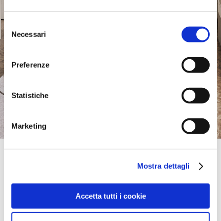
Selezione
Necessari
del
consenso
Preferenze
Statistiche
Marketing
Official Retailer
Top Interieur | Zandhoven
Mostra dettagli
LIERSEBAAN 123/B,
2240, ZANDHOVEN, ANTWERPEN-ANVERS, Belgium
Saturday:
10:00 AM - 06:00 PM
Accetta tutti i cookie
take me here