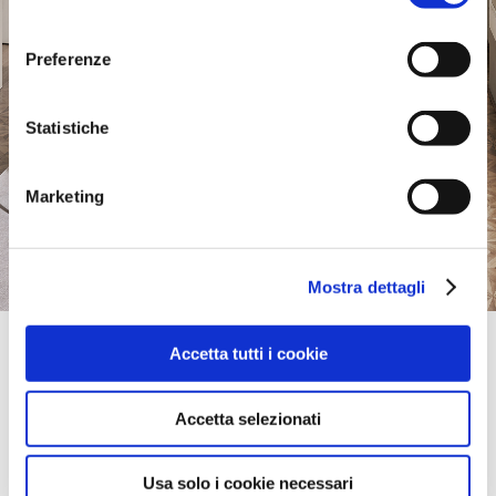
consenso
Preferenze
Statistiche
Marketing
Mostra dettagli
Official Retailer
Accetta tutti i cookie
Meubles Belot | Soignies
CHEMIN DE NIVELLES 27 / 31,
7060, SOIGNIES, HENEGOUWEN-HAINNAUT, Belgium
Accetta selezionati
take me here
Usa solo i cookie necessari