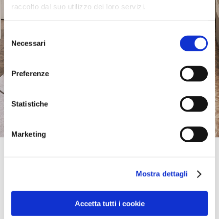
raccolto dal suo utilizzo dei loro servizi.
Selezione
Necessari
del
consenso
Preferenze
Statistiche
Marketing
Official Retailer
Design Initial | Brisbane
Mostra dettagli
UNIT 2/27 DOGGETT STREET,
4006, BRISBANE, Queensland, Australia
+61(07) 3854 1688
brisbane@designinitial.com.au
Accetta tutti i cookie
Saturday:
09:30 AM - 04:30 PM