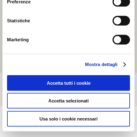
Preferenze
Statistiche
Marketing
Mostra dettagli
Accetta tutti i cookie
Accetta selezionati
Usa solo i cookie necessari
Show all stores
Powered by
Retail
Tune
srl