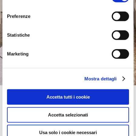
consenso
Preferenze
Statistiche
Marketing
Mostra dettagli
Official Retailer
Accetta tutti i cookie
Contemporary Lifestyle | Torrance
18406 HAWTHORNE BLVD,
90504, TORRANCE, CA., Vereinigte Staaten
Accetta selezionati
bring mich hierher
Usa solo i cookie necessari