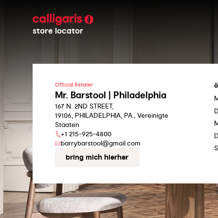
store locator
ö
Official Retailer
Mr. Barstool | Philadelphia
167 N. 2ND STREET,
D
19106, PHILADELPHIA, PA., Vereinigte
M
Staaten
+1 215-925-4800
D
barrybarstool@gmail.com
S
bring mich hierher