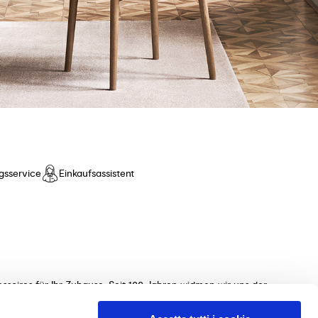
gsservice
Einkaufsassistent
ssoires für Ihr Zuhause. Seit 100 Jahren widmen wir uns der
ollektionen von Tischen, Stühlen, Betten, Sofas und
 unterstützen Sie gerne bei der Auswahl der perfekten Möbel