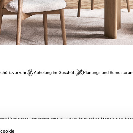
chäftsverkehr
Abholung im Geschäft
Planungs und Bemusterun
hres Vertrauens! Wir bieten eine exklusive Auswahl an Möbeln und Acce
t innovativem Design und besonderem Komfort. Entdecken Sie unsere K
 cookie
meisterhaft verarbeitet! Unsere sachkundigen Beraterinnen und Berater