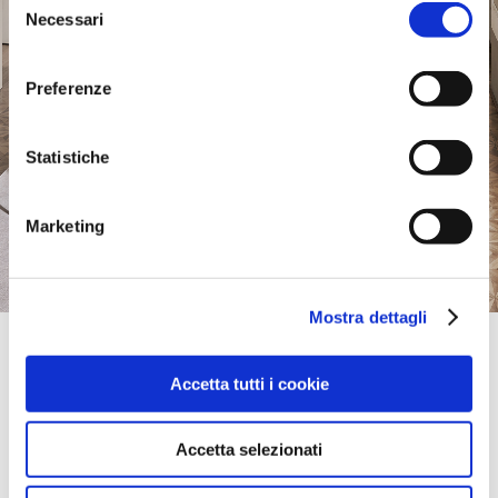
Necessari
del
consenso
Preferenze
Statistiche
Marketing
Mostra dettagli
Official Retailer
Niu Urban Living | Mcallen
Accetta tutti i cookie
1318 N 10TH ST,
78501, MCALLEN, TX, Vereinigte Staaten
bring mich hierher
Accetta selezionati