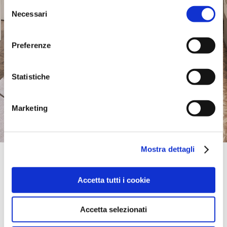
Selezione
Necessari
del
consenso
Preferenze
Statistiche
Marketing
Mostra dettagli
Official Retailer
Ambiente Modern Furniture | Asheville
Accetta tutti i cookie
9 REED STREET,
28803, ASHEVILLE, NC, Vereinigte Staaten
(828) 412-5505
Accetta selezionati
bring mich hierher