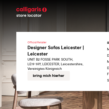
store locator
ö
Official Retailer
Designer Sofas Leicester |
Leicester
D
UNIT B2 FOSSE PARK SOUTH,
M
LE19 1HY, LEICESTER, Leicestershire,
D
Vereinigtes Königreich
F
bring mich hierher
S