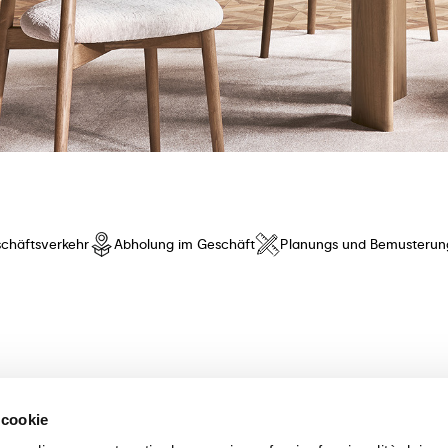
chäftsverkehr
Abholung im Geschäft
Planungs und Bemusterun
hres Vertrauens! Wir bieten eine exklusive Auswahl an Möbeln und Acce
 cookie
t innovativem Design und besonderem Komfort. Entdecken Sie unsere K
meisterhaft verarbeitet! Unsere sachkundigen Beraterinnen und Berater