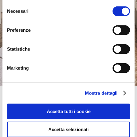
Selezione
Necessari
del
consenso
Preferenze
Statistiche
Marketing
Mostra dettagli
Official Retailer
Designer Sofas Brent Cross | Brent Cross
BRENT SOUTH SHOPPING PARK,
Accetta tutti i cookie
NW2 1LS, BRENT CROSS, Greater London, Vereinigtes
Königreich
0203 007 0406
Accetta selezionati
bring mich hierher