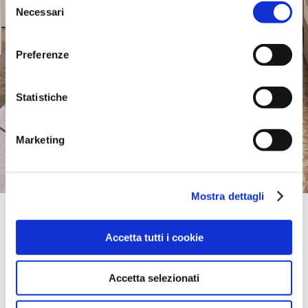
Necessari
del
consenso
Preferenze
Statistiche
Marketing
Mostra dettagli
Official Retailer
Garnitur | Ternopil
Accetta tutti i cookie
28 TEKSTILNAYA STRE. TC 'PODOLYANY',
46001, TERNOPIL, Ukraine
bring mich hierher
Accetta selezionati