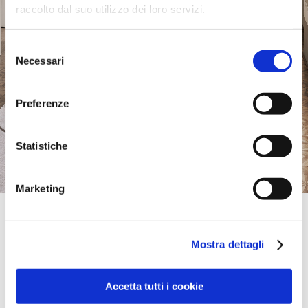
raccolto dal suo utilizzo dei loro servizi.
Selezione
Necessari
del
consenso
Preferenze
Statistiche
Marketing
Official Retailer
Tc Araks | Kyiv
Mostra dettagli
110 KILTSEVA,
84307, KYIV, Ukraine
+380 050 326 21 64
araks@rim.ua
Accetta tutti i cookie
Samstag:
10:00-20:30