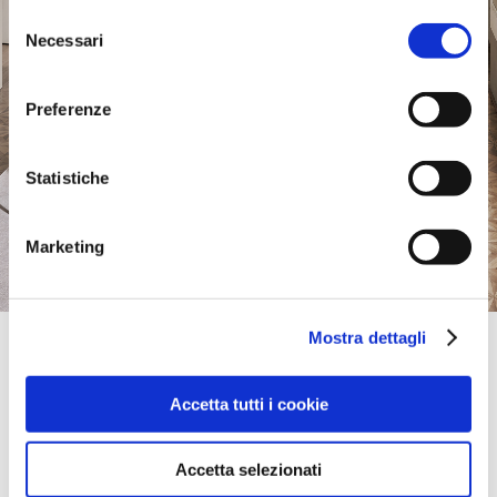
Selezione
Necessari
del
consenso
Preferenze
Statistiche
Marketing
Mostra dettagli
Official Retailer
Rim | Kharkiv
38 NAYKI AV,
Accetta tutti i cookie
61000, KHARKIV, Ukraine
+380 067 574 12 16
calligaris.store@rim.ua
Accetta selezionati
bring mich hierher