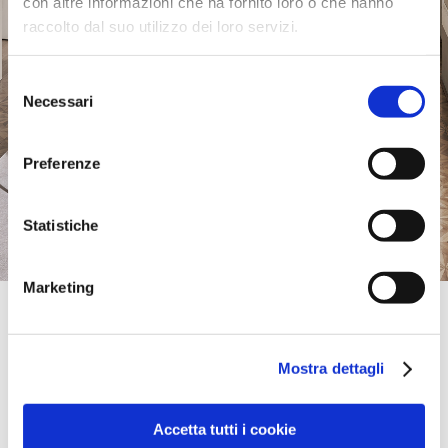
con altre informazioni che ha fornito loro o che hanno
raccolto dal suo utilizzo dei loro servizi.
Selezione
Necessari
del
consenso
Preferenze
Statistiche
Marketing
Official Retailer
L’Intemporel – Le Mobilier Design Sion -
Valais
Mostra dettagli
Route de la Drague 16a,
1950, Sion - Valais, Schweiz
+41 (0)27 3248020
Accetta tutti i cookie
sion@interoffice-intemporel.ch