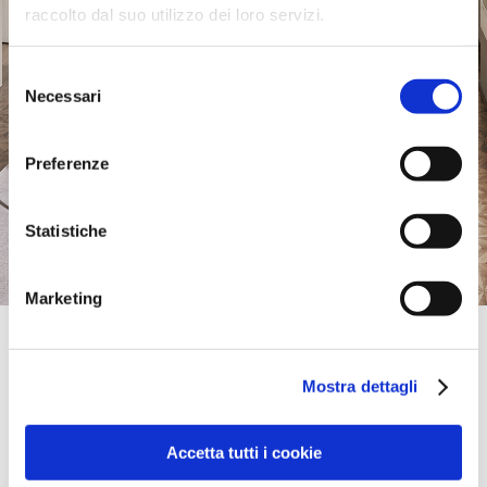
raccolto dal suo utilizzo dei loro servizi.
Selezione
Necessari
del
consenso
Preferenze
Statistiche
Marketing
Official Retailer
Kadira Mobles | Sant Fruitos Del Bages
Mostra dettagli
CALLE MONTSANT, 10,
08272, SANT FRUITOS DEL BAGES, Barcelona, Spanien
+34938772875
kadira@kadira.cat
Accetta tutti i cookie
Samstag:
10:00-14:00