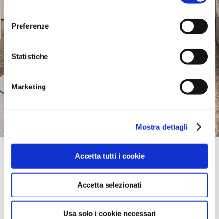
consenso
Preferenze
Statistiche
Marketing
Mostra dettagli
Official Retailer
Accetta tutti i cookie
Galeria Natuzzi Domoteka | Warszawa
CWW DOMOTEKA - UL.MALBORSKA 41,
03-286, WARSZAWA, Polen
Accetta selezionati
bring mich hierher
Usa solo i cookie necessari