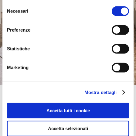
Selezione
Necessari
del
consenso
Preferenze
Statistiche
Marketing
Mostra dettagli
Official Retailer
Koncept2m Poznan
Ul. Dabrowskiego 109,
Accetta tutti i cookie
60574, Poznan, Polen
+48791994094
kontakt@koncept2m.pl
Accetta selezionati
bring mich hierher