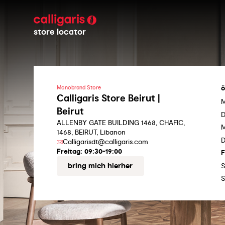
store locator
ö
Monobrand Store
Calligaris Store Beirut |
Beirut
D
ALLENBY GATE BUILDING 1468, CHAFIC,
M
1468, BEIRUT, Libanon
D
Calligarisdt@calligaris.com
Freitag:
09:30-19:00
F
bring mich hierher
S
S