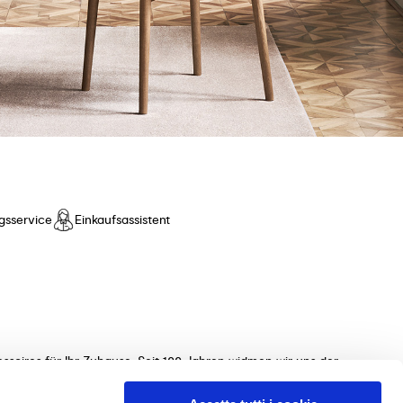
gsservice
Einkaufsassistent
ssoires für Ihr Zuhause. Seit 100 Jahren widmen wir uns der
ollektionen von Tischen, Stühlen, Betten, Sofas und
 unterstützen Sie gerne bei der Auswahl der perfekten Möbel