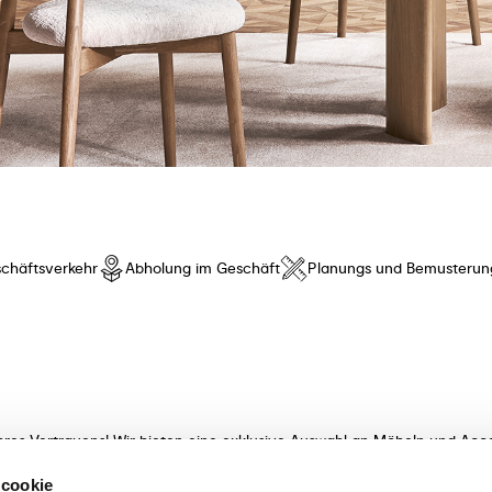
chäftsverkehr
Abholung im Geschäft
Planungs und Bemusterun
hres Vertrauens! Wir bieten eine exklusive Auswahl an Möbeln und Acce
t innovativem Design und besonderem Komfort. Entdecken Sie unsere K
 cookie
meisterhaft verarbeitet! Unsere sachkundigen Beraterinnen und Berater