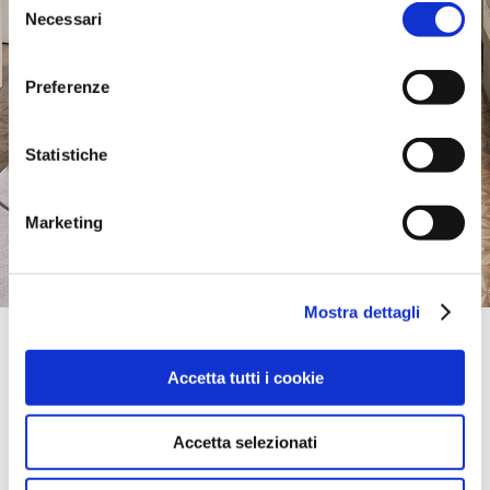
Necessari
del
consenso
Preferenze
Statistiche
Marketing
Mostra dettagli
Official Retailer
Rooming + Maebashi-Nara | Manbashi-City
Accetta tutti i cookie
692-2 IIDOI-MACHI,
379-2111, MANBASHI-CITY, Gunma, Japan
bring mich hierher
Accetta selezionati