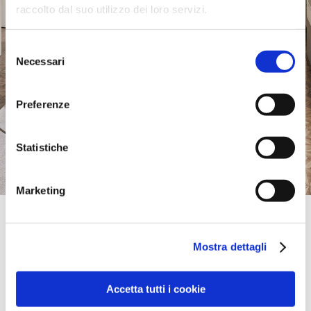
raccolto dal suo utilizzo dei loro servizi.
Selezione
Necessari
del
consenso
Preferenze
Statistiche
Marketing
Official Retailer
Mobili Birolo | S.Sebastiano Po'
Mostra dettagli
VIA CASALE,35 - FRAZ.CASERMA,
10020, S.SEBASTIANO PO', TO, Italien
+39 0119191486
info@birolo.it
Accetta tutti i cookie
Freitag:
09:30-12:30, 15:30-19:30