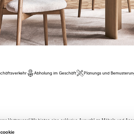
chäftsverkehr
Abholung im Geschäft
Planungs und Bemusterun
hres Vertrauens! Wir bieten eine exklusive Auswahl an Möbeln und Acce
t innovativem Design und besonderem Komfort. Entdecken Sie unsere K
 cookie
meisterhaft verarbeitet! Unsere sachkundigen Beraterinnen und Berater