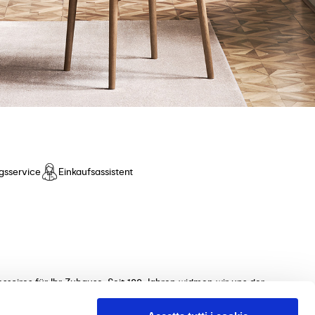
gsservice
Einkaufsassistent
ssoires für Ihr Zuhause. Seit 100 Jahren widmen wir uns der
ollektionen von Tischen, Stühlen, Betten, Sofas und
 unterstützen Sie gerne bei der Auswahl der perfekten Möbel