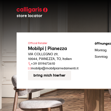
store locator
öffnungsz
Official Retailer
Mobilpi | Pianezza
Montag
VIA COLLEGNO 29,
Sonntag
10044, PIANEZZA, TO, Italien
+39 0119673610
mobilpi@mobilpiarredamenti.it
bring mich hierher