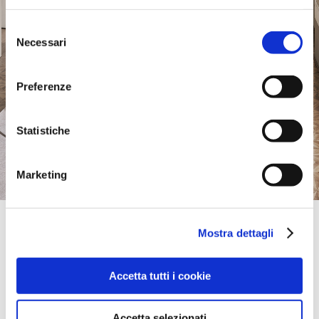
Selezione
Necessari
del
consenso
Preferenze
Statistiche
Marketing
Official Retailer
Mostra dettagli
Mobilia By Ferroni | Sassari
VIA MONTE GRAPPA, 1/A,
07100, SASSARI, SS, Italien
Accetta tutti i cookie
bring mich hierher
Accetta selezionati