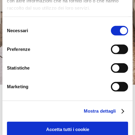
con altre informazioni che ha fornito loro o che hanno
raccolto dal suo utilizzo dei loro servizi.
Selezione
Necessari
del
consenso
Preferenze
Statistiche
Marketing
Official Retailer
Chiaffi Ambienti Di Qualita' | Ciano D'Enza
Canossa
Mostra dettagli
VIA VAL D'ENZA NORD 231,
42026, CIANO D'ENZA CANOSSA, RE, Italien
+39 0522872129
Accetta tutti i cookie
info@chiaffiarredamenti.it