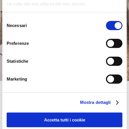
raccolto dal suo utilizzo dei loro servizi.
Selezione
Necessari
del
consenso
Preferenze
Statistiche
Marketing
Official Retailer
Suardi | Siziano
Mostra dettagli
VIA ADAMELLO, 2/A,
27010, SIZIANO, PV, Italien
+39 0382617884
info@suardi.com
Accetta tutti i cookie
Montag:
15:00-19:30