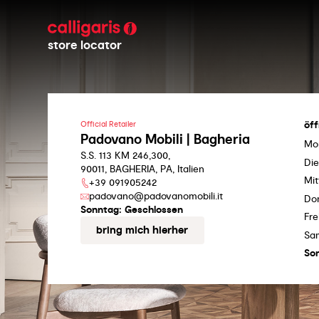
store locator
öf
Official Retailer
Padovano Mobili | Bagheria
Mo
S.S. 113 KM 246,300,
Di
90011, BAGHERIA, PA, Italien
Mi
+39 091905242
padovano@padovanomobili.it
Do
Sonntag:
Geschlossen
Fre
bring mich hierher
Sa
So