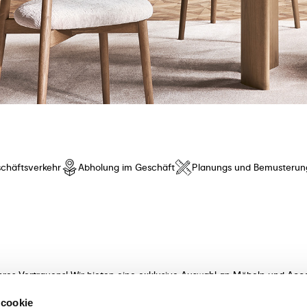
chäftsverkehr
Abholung im Geschäft
Planungs und Bemusterun
hres Vertrauens! Wir bieten eine exklusive Auswahl an Möbeln und Acce
t innovativem Design und besonderem Komfort. Entdecken Sie unsere K
 cookie
meisterhaft verarbeitet! Unsere sachkundigen Beraterinnen und Berater