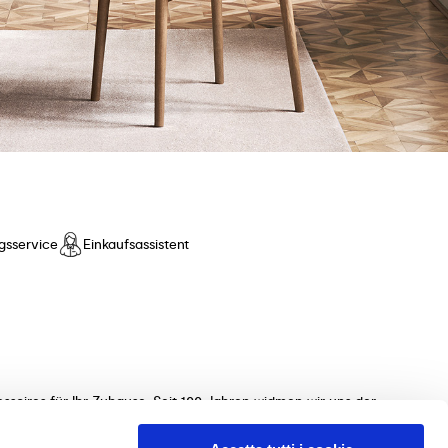
gsservice
Einkaufsassistent
ssoires für Ihr Zuhause. Seit 100 Jahren widmen wir uns der
ollektionen von Tischen, Stühlen, Betten, Sofas und
 unterstützen Sie gerne bei der Auswahl der perfekten Möbel