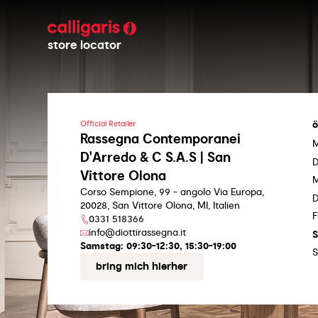
store locator
ö
Official Retailer
Rassegna Contemporanei
D'Arredo & C S.A.S | San
D
Vittore Olona
M
Corso Sempione, 99 - angolo Via Europa,
D
20028, San Vittore Olona, MI, Italien
F
0331 518366
info@diottirassegna.it
Samstag:
09:30-12:30, 15:30-19:00
S
bring mich hierher