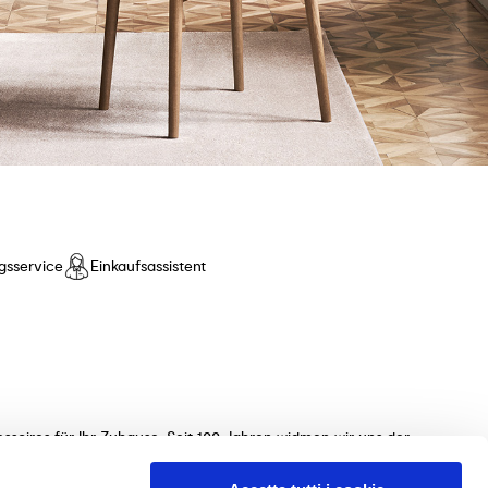
gsservice
Einkaufsassistent
ssoires für Ihr Zuhause. Seit 100 Jahren widmen wir uns der
ollektionen von Tischen, Stühlen, Betten, Sofas und
 unterstützen Sie gerne bei der Auswahl der perfekten Möbel