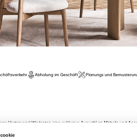
chäftsverkehr
Abholung im Geschäft
Planungs und Bemusterun
hres Vertrauens! Wir bieten eine exklusive Auswahl an Möbeln und Acce
t innovativem Design und besonderem Komfort. Entdecken Sie unsere K
 cookie
meisterhaft verarbeitet! Unsere sachkundigen Beraterinnen und Berater