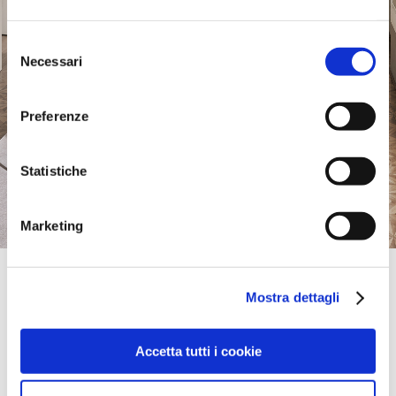
Selezione
Necessari
del
consenso
Preferenze
Statistiche
Marketing
Official Retailer
Galbiati Arreda | Milano
Mostra dettagli
VIALE CERTOSA, 21,
20149, MILANO, MI, Italien
Donnerstag:
10:00-13:00, 14:00-19:00
Accetta tutti i cookie
bring mich hierher