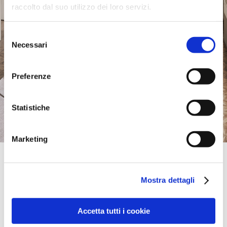
raccolto dal suo utilizzo dei loro servizi.
Selezione
Necessari
del
consenso
Preferenze
Statistiche
Marketing
Official Retailer
Rotondi Progetti Per Abitare Anagni
Mostra dettagli
Via Casilina, km 62,500 ,
03012, Anagni, FR, Italien
07751695942
pierluigirotondi744@gmail.com
Accetta tutti i cookie
Samstag:
09:30-12:30, 15:30-19:30