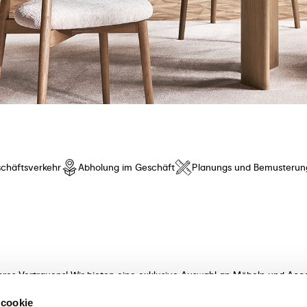
chäftsverkehr
Abholung im Geschäft
Planungs und Bemusterun
hres Vertrauens! Wir bieten eine exklusive Auswahl an Möbeln und Acce
t innovativem Design und besonderem Komfort. Entdecken Sie unsere K
 cookie
meisterhaft verarbeitet! Unsere sachkundigen Beraterinnen und Berater