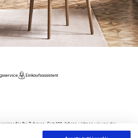
gsservice
Einkaufsassistent
ssoires für Ihr Zuhause. Seit 100 Jahren widmen wir uns der
ollektionen von Tischen, Stühlen, Betten, Sofas und
 unterstützen Sie gerne bei der Auswahl der perfekten Möbel