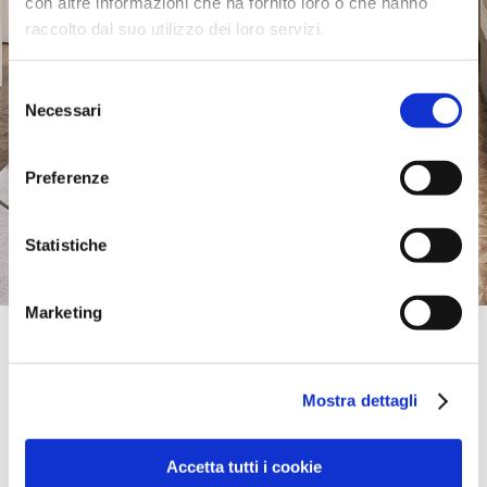
con altre informazioni che ha fornito loro o che hanno
raccolto dal suo utilizzo dei loro servizi.
Selezione
Necessari
del
consenso
Preferenze
Statistiche
Marketing
Official Retailer
Spazio Arredo E Complementi Shop | San
Salvo
Mostra dettagli
VIA DELLO STADIO, 94,
66050, SAN SALVO, CH, Italien
+39 0873342920
Accetta tutti i cookie
spazioarredo@hotmail.com