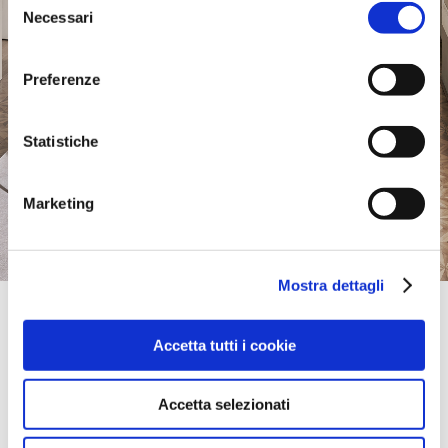
Necessari
del
consenso
Preferenze
Statistiche
Marketing
Mostra dettagli
Official Retailer
Fornasier Nandino Mobili Snc | Merano
Accetta tutti i cookie
VIA MONTE TESSA, 14,
39012, MERANO, BZ, Italien
bring mich hierher
Accetta selezionati