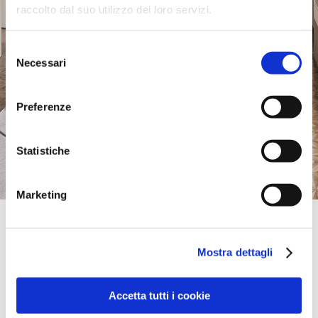
raccolto dal suo utilizzo dei loro servizi.
Selezione
Necessari
del
consenso
Preferenze
Statistiche
Marketing
Official Retailer
Ricco Design Kft. | Zalaegerszeg
Mostra dettagli
MALOM UTCA 2,
8900, ZALAEGERSZEG, Ungarn
+36 92 313 325
info@ricco.hu
Accetta tutti i cookie
Donnerstag:
08:00-17:00