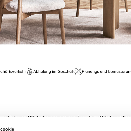
chäftsverkehr
Abholung im Geschäft
Planungs und Bemusterun
hres Vertrauens! Wir bieten eine exklusive Auswahl an Möbeln und Acce
t innovativem Design und besonderem Komfort. Entdecken Sie unsere K
 cookie
meisterhaft verarbeitet! Unsere sachkundigen Beraterinnen und Berater