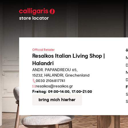
store locator
ö
Official Retailer
Resaikos Italian Living Shop |
Halandri
D
ANDR. PAPANDREOU 65,
M
15232, HALANDRI, Griechenland
D
0030 2106817741
resaikos@resaikos.gr
F
Freitag:
09:00-14:00, 17:00-21:00
S
bring mich hierher
S