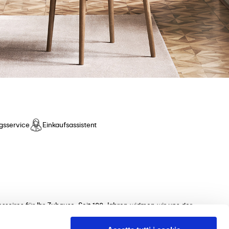
gsservice
Einkaufsassistent
ssoires für Ihr Zuhause. Seit 100 Jahren widmen wir uns der
ollektionen von Tischen, Stühlen, Betten, Sofas und
 unterstützen Sie gerne bei der Auswahl der perfekten Möbel