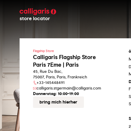
store locator
ö
Flagship Store
Calligaris Flagship Store
Paris 7Eme | Paris
D
45, Rue Du Bac,
M
75007, Paris, Paris, Frankreich
D
+33-145448491
calligaris.stgermain@calligaris.com
F
Donnerstag:
10:00-19:00
S
bring mich hierher
S
S
2