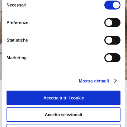
Necessari
del
consenso
Preferenze
Statistiche
Marketing
Mostra dettagli
Official Retailer
Carre Lumiere Thonon | Anthy Sur Leman
Accetta tutti i cookie
16 BOULEVARD DU PRE BIOLLAT,
74200, ANTHY SUR LEMAN, SAVOIE (HAUTE-), Frankreich
bring mich hierher
Accetta selezionati