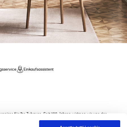
gsservice
Einkaufsassistent
ssoires für Ihr Zuhause. Seit 100 Jahren widmen wir uns der
ollektionen von Tischen, Stühlen, Betten, Sofas und
 unterstützen Sie gerne bei der Auswahl der perfekten Möbel