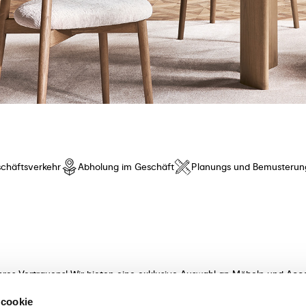
chäftsverkehr
Abholung im Geschäft
Planungs und Bemusterun
hres Vertrauens! Wir bieten eine exklusive Auswahl an Möbeln und Acce
t innovativem Design und besonderem Komfort. Entdecken Sie unsere K
 cookie
meisterhaft verarbeitet! Unsere sachkundigen Beraterinnen und Berater