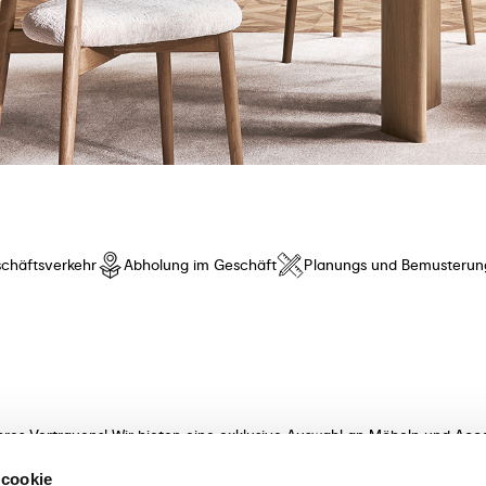
chäftsverkehr
Abholung im Geschäft
Planungs und Bemusterun
hres Vertrauens! Wir bieten eine exklusive Auswahl an Möbeln und Acce
t innovativem Design und besonderem Komfort. Entdecken Sie unsere K
 cookie
meisterhaft verarbeitet! Unsere sachkundigen Beraterinnen und Berater