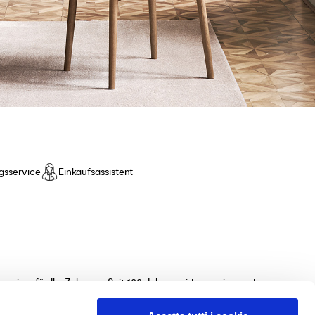
gsservice
Einkaufsassistent
ssoires für Ihr Zuhause. Seit 100 Jahren widmen wir uns der
ollektionen von Tischen, Stühlen, Betten, Sofas und
 unterstützen Sie gerne bei der Auswahl der perfekten Möbel