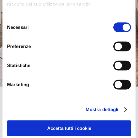
raccolto dal suo utilizzo dei loro servizi.
Selezione
Necessari
del
consenso
Preferenze
Statistiche
Marketing
Official Retailer
Design Initial | Brisbane
Mostra dettagli
UNIT 2/27 DOGGETT STREET,
4006, BRISBANE, Queensland, Australien
+61(07) 3854 1688
brisbane@designinitial.com.au
Accetta tutti i cookie
Samstag:
09:30-16:30